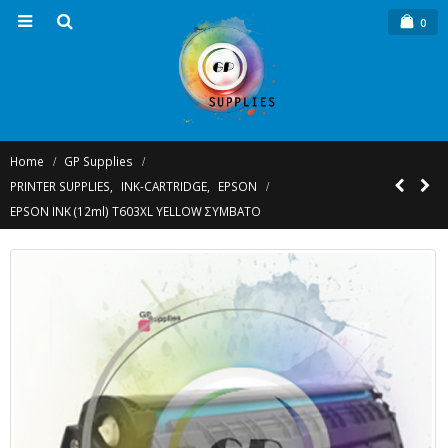
0
Home
GP Supplies
PRINTER SUPPLIES
,
INK-CARTRIDGE
,
EPSON
EPSON INK (12ml) T603XL YELLOW ΣΥΜΒΑΤΟ