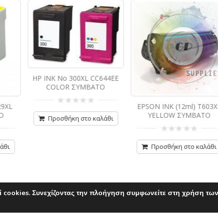
L CC644EE
ΒΑΤΟ
EPSON INK (12ml) T603XL
CANON INK (35ml)
YELLOW ΣΥΜΒΑΤΟ
1500XL BLACK ΣΥ
ο καλάθι
0
0
από
από
Προσθήκη στο καλάθι
Προσθήκη στο κ
5
5
 cookies. Συνεχίζοντας την πλοήγηση συμφωνείτε στη χρήση των