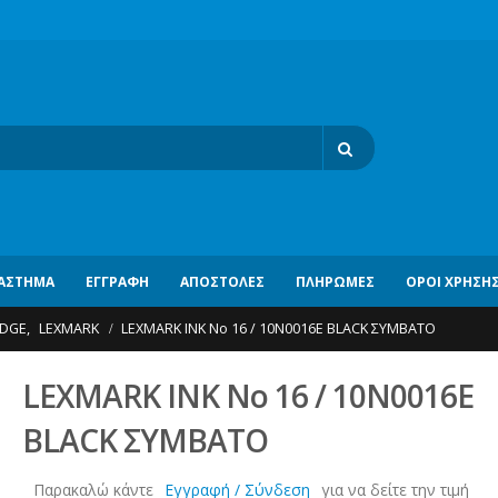
ΆΣΤΗΜΑ
ΕΓΓΡΑΦΉ
ΑΠΟΣΤΟΛΈΣ
ΠΛΗΡΩΜΈΣ
ΌΡΟΙ ΧΡΉΣΗ
IDGE
,
LEXMARK
LEXMARK INK No 16 / 10N0016E BLACK ΣΥΜΒΑΤΟ
LEXMARK INK No 16 / 10N0016E
BLACK ΣΥΜΒΑΤΟ
Παρακαλώ κάντε
Εγγραφή / Σύνδεση
για να δείτε την τιμή