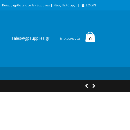
|
Καλώς ήρθατε στο GPSupplies |
Νέος Πελάτης
LOGIN
sales@gpsupplies.gr
|
0
Επικοινωνία
Σ