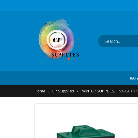
ΚΑΤ
Home
GP Supplies
PRINTER SUPPLIES
,
INK-CARTR