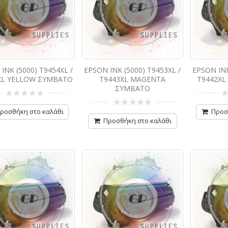
INK (5000) T9454XL /
EPSON INK (5000) T9453XL /
EPSON INK
XL YELLOW ΣΥΜΒΑΤΟ
T9443XL MAGENTA
T9442XL
ΣΥΜΒΑΤΟ
0
0
από
απ
ροσθήκη στο καλάθι
Προσ
0
5
5
από
Προσθήκη στο καλάθι
5