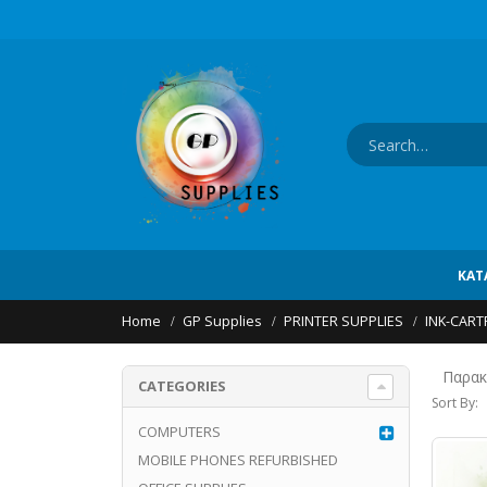
ΚΑΤ
Home
GP Supplies
PRINTER SUPPLIES
INK-CART
Παρακ
CATEGORIES
Sort By:
COMPUTERS
MOBILE PHONES REFURBISHED