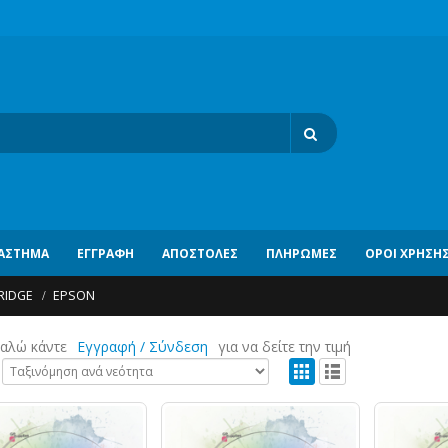
ΆΣΤΗΜΑ
ΕΓΓΡΑΦΉ
ΑΠΟΣΤΟΛΈΣ
ΠΛΗΡΩΜΈΣ
ΌΡΟΙ ΧΡΉΣΗ
RIDGE
EPSON
αλώ κάντε
Εγγραφή / Σύνδεση
για να δείτε την τιμή