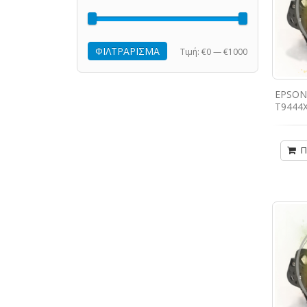
ΦΙΛΤΡΆΡΙΣΜΑ
Τιμή:
€0
—
€1000
EPSON 
T9444
Π