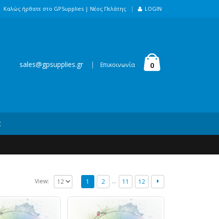
|
Καλώς ήρθατε στο GPSupplies |
Νέος Πελάτης
LOGIN
sales@gpsupplies.gr
|
0
Επικοινωνία
Σ
…
View:
1
2
11
12