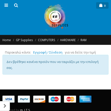
0
Home
GP Supplies
COMPUTERS
HARDWARE
RAM
Παρακαλώ κάντε
Εγγραφή / Σύνδεση
για να δείτε την τιμή
Δεν βρέθηκε κανένα προϊόν που να ταιριάζει με την επιλογή
σας.
Powered by
m. I.T.S.