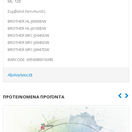
ML: 128
Συμβατοί Εκτυπωτές:
BROTHER HL-J6000DW
BROTHER HL-J6100DW
BROTHER MFC-J5945DW
BROTHER MFC-J6945DW
BROTHER MFC-J6947DW
BARCODE: 6959080016385
Αξιολογήσεις (0)
ΠΡΟΤΕΙΝΌΜΕΝΑ ΠΡΟΪΌΝΤΑ