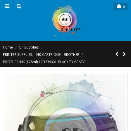
0
Home
GP Supplies
PRINTER SUPPLIES
,
INK-CARTRIDGE
,
BROTHER
BROTHER INK (128ml) LC3239XXL BLACK ΣΥΜΒΑΤΟ