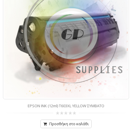
BROTHER INK LC1000 / LC970 XXL CYAN ΣΥΜΒΑΤΟ
0
από
Προσθήκη στο καλάθι
5